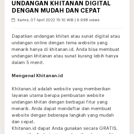
UNDANGAN KHITANAN DIGITAL
DENGAN MUDAH DAN CEPAT
Kamis, 07 April 2022 15:10 WIB | 6.998 views
Dapatkan undangan khitan atau sunat digital atau
undangan online dengan tema website yang
menarik hanya di khitanan.id. Anda bisa membuat
undangan khitanan atau sunat kurang lebih hanya
dalam 5 menit.
Mengenal Khitanan.id
Khitanan.id adalah website yang memberikan
layanan utama berupa pembuatan website
undangan khitan dengan berbagai fitur yang
menarik. Anda dapat mendaftar dan membuat
website dengan beberapa langkah yang mudah
dan cepat.
Khitanan.id dapat Anda gunakan secara GRATIS,