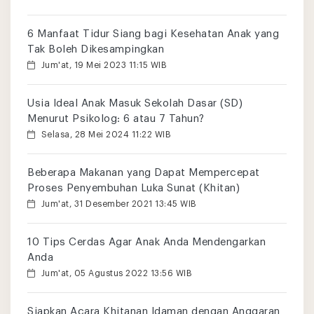
6 Manfaat Tidur Siang bagi Kesehatan Anak yang
Tak Boleh Dikesampingkan
Jum'at, 19 Mei 2023 11:15 WIB
Usia Ideal Anak Masuk Sekolah Dasar (SD)
Menurut Psikolog: 6 atau 7 Tahun?
Selasa, 28 Mei 2024 11:22 WIB
Beberapa Makanan yang Dapat Mempercepat
Proses Penyembuhan Luka Sunat (Khitan)
Jum'at, 31 Desember 2021 13:45 WIB
10 Tips Cerdas Agar Anak Anda Mendengarkan
Anda
Jum'at, 05 Agustus 2022 13:56 WIB
Siapkan Acara Khitanan Idaman dengan Anggaran