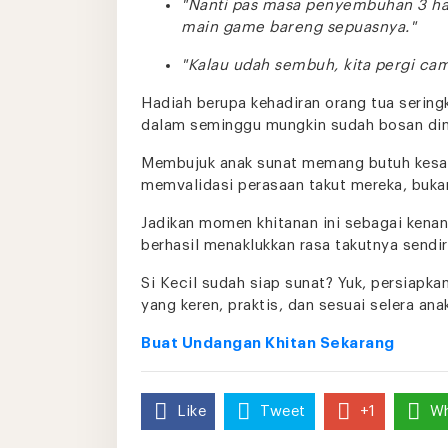
"Nanti pas masa penyembuhan 3 hari 
main game bareng sepuasnya."
"Kalau udah sembuh, kita pergi ca
Hadiah berupa kehadiran orang tua sering
dalam seminggu mungkin sudah bosan di
Membujuk anak sunat memang butuh kesab
memvalidasi perasaan takut mereka, buk
Jadikan momen khitanan ini sebagai kenan
berhasil menaklukkan rasa takutnya sendir
Si Kecil sudah siap sunat? Yuk, persiapka
yang keren, praktis, dan sesuai selera an
Buat Undangan Khitan Sekarang
Like
Tweet
+1
W