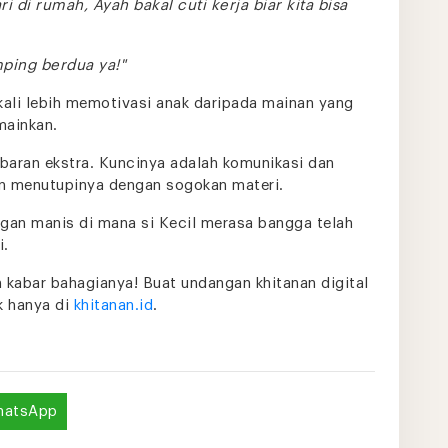
di rumah, Ayah bakal cuti kerja biar kita bisa
mping berdua ya!"
kali lebih memotivasi anak daripada mainan yang
mainkan.
aran ekstra. Kuncinya adalah komunikasi dan
an menutupinya dengan sogokan materi.
gan manis di mana si Kecil merasa bangga telah
i.
n kabar bahagianya! Buat undangan khitanan digital
ak hanya di
khitanan.id
.
hatsApp