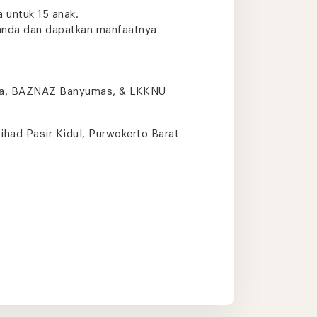
 untuk 15 anak.
 anda dan dapatkan manfaatnya
ka, BAZNAZ Banyumas, & LKKNU
tihad Pasir Kidul, Purwokerto Barat