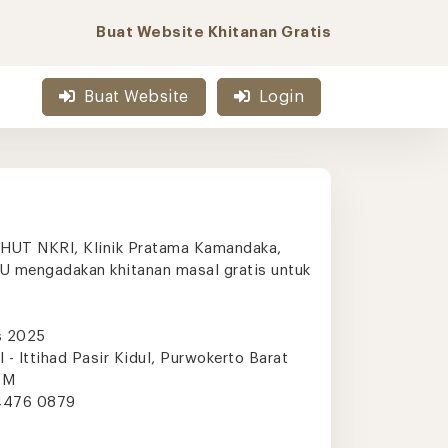
Buat Website Khitanan Gratis
Buat Website
Login
 HUT NKRI, Klinik Pratama Kamandaka,
mengadakan khitanan masal gratis untuk
s 2025
 - Ittihad Pasir Kidul, Purwokerto Barat
TM
 4476 0879